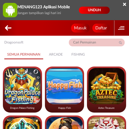
×
MENANG123 Aplikasi Mobile
UNDUH
Jangan tampilkan lagi hari ini
Masuk
Daftar
Dragoonsoft
SEMUA PERMAINAN
ARCADE
FISHING
Dragon Palace Fishing
Happy Fish
Aztec Treasure