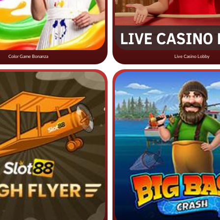
Color Game Bonanza
Live Casino Lobby