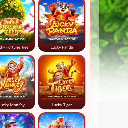
cky Fortune Tree
Lucky Panda
Lucky MonKey
Lucky Tiger