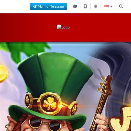
Main di Telegram