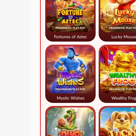
Fortunes of Aztec
Lucky Mous
Mystic Wishes
Wealthy Fro