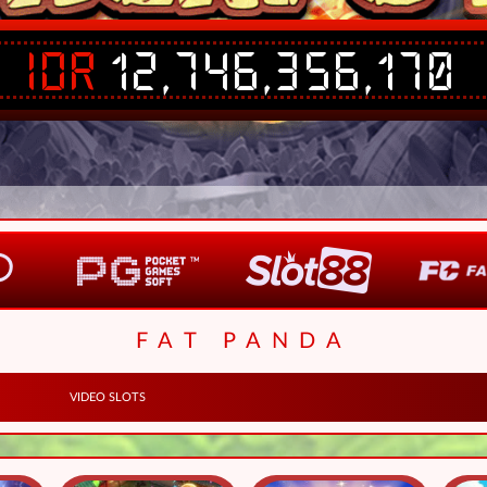
IDR
12,746,356,170
FAT PANDA
VIDEO SLOTS