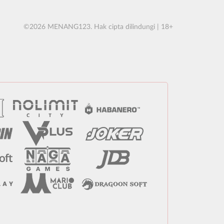
©2026 MENANG123. Hak cipta dilindungi | 18+