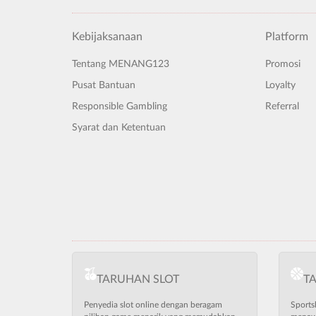
Kebijaksanaan
Platform
Tentang MENANG123
Promosi
Pusat Bantuan
Loyalty
Responsible Gambling
Referral
Syarat dan Ketentuan
TARUHAN SLOT
T
Penyedia slot online dengan beragam
Sports