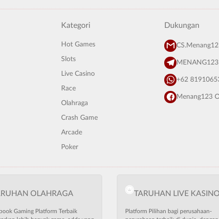
Kategori
Dukungan
Hot Games
CS.Menang12
Slots
MENANG123
Live Casino
+62 8191065
Race
Menang123 O
Olahraga
Crash Game
Arcade
Poker
ARUHAN OLAHRAGA
TARUHAN LIVE KASIN
book Gaming Platform Terbaik
Platform Pilihan bagi perusahaan-